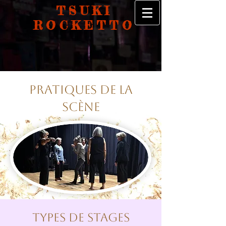
TSUKI
ROCKETTO
Pratiques DE LA
SCÈNe
TYPES DE STAGES